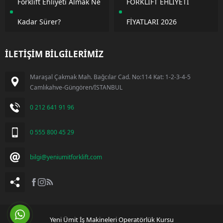
Forklift Ehliyeti Almak Ne
FORKLİFT EHLİYETİ
Kadar Sürer?
FİYATLARI 2026
İLETİŞİM BİLGİLERİMİZ
Maraşal Çakmak Mah. Bağcılar Cad. No:114 Kat: 1-2-3-4-5
Camlıkahve-Güngören/İSTANBUL
0 212 641 91 96
0 555 800 45 29
bilgi@yeniumitforklift.com
Yeni Ümit İş Makineleri Operatörlük Kursu