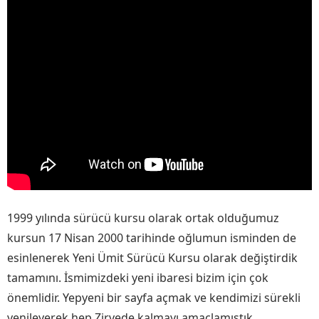
1999 yılında sürücü kursu olarak ortak olduğumuz
kursun 17 Nisan 2000 tarihinde oğlumun isminden de
esinlenerek Yeni Ümit Sürücü Kursu olarak değiştirdik
tamamını. İsmimizdeki yeni ibaresi bizim için çok
önemlidir. Yepyeni bir sayfa açmak ve kendimizi sürekli
yenileyerek hep Zirvede kalmayı amaçlamıştık.