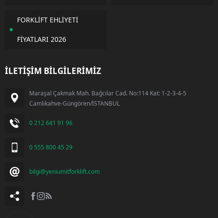
FORKLİFT EHLİYETİ
FİYATLARI 2026
İLETİŞİM BİLGİLERİMİZ
Maraşal Çakmak Mah. Bağcılar Cad. No:114 Kat: 1-2-3-4-5
Camlıkahve-Güngören/İSTANBUL
0 212 641 91 96
0 555 800 45 29
bilgi@yeniumitforklift.com