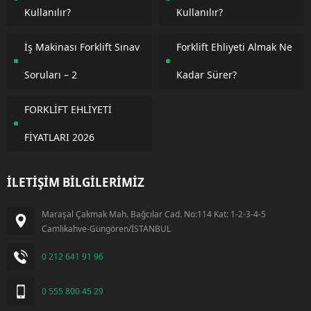
Kullanılır?
Kullanılır?
İş Makinası Forklift Sınav
Forklift Ehliyeti Almak Ne
Soruları – 2
Kadar Sürer?
FORKLİFT EHLİYETİ
FİYATLARI 2026
İLETİŞİM BİLGİLERİMİZ
Maraşal Çakmak Mah. Bağcılar Cad. No:114 Kat: 1-2-3-4-5
Camlıkahve-Güngören/İSTANBUL
0 212 641 91 96
0 555 800 45 29