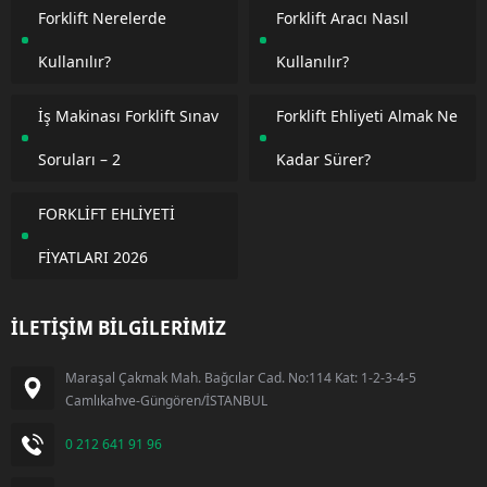
Forklift Nerelerde
Forklift Aracı Nasıl
Kullanılır?
Kullanılır?
İş Makinası Forklift Sınav
Forklift Ehliyeti Almak Ne
Soruları – 2
Kadar Sürer?
FORKLİFT EHLİYETİ
FİYATLARI 2026
İLETİŞİM BİLGİLERİMİZ
Maraşal Çakmak Mah. Bağcılar Cad. No:114 Kat: 1-2-3-4-5
Camlıkahve-Güngören/İSTANBUL
0 212 641 91 96