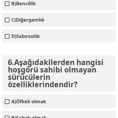
B)Bencillik
C)Diğergamlık
D)Sabırsızlık
6.Aşağıdakilerden hangisi
hoşgörü sahibi olmayan
sürücülerin
özelliklerindendir?
A)Öfkeli olmak
B)Sabırlı olmak